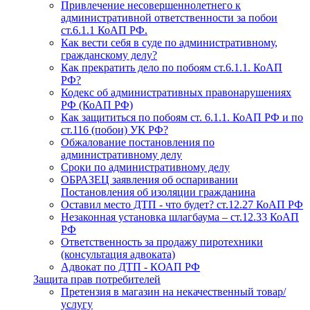
Привлечение несовершеннолетнего к
административной ответственности за побои
ст.6.1.1 КоАП РФ.
Как вести себя в суде по административному,
гражданскому делу?
Как прекратить дело по побоям ст.6.1.1. КоАП
РФ?
Кодекс об административных правонарушениях
РФ (КоАП РФ)
Как защититься по побоям ст. 6.1.1. КоАП РФ и по
ст.116 (побои) УК РФ?
Обжалование постановления по
административному делу
Сроки по административному делу
ОБРАЗЕЦ заявления об оспаривании
Постановления об изоляции гражданина
Оставил место ДТП - что будет? ст.12.27 КоАП РФ
Незаконная установка шлагбаума – ст.12.33 КоАП
РФ
Ответственность за продажу пиротехники
(консультация адвоката)
Адвокат по ДТП - КОАП РФ
Защита прав потребителей
Претензия в магазин на некачественный товар/
услугу