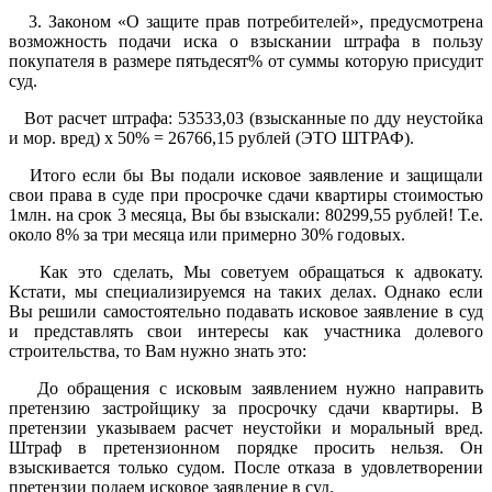
3. Законом «О защите прав потребителей», предусмотрена
возможность подачи иска о взыскании штрафа в пользу
покупателя в размере пятьдесят% от суммы которую присудит
суд.
Вот расчет штрафа: 53533,03 (взысканные по дду неустойка
и мор. вред) х 50% = 26766,15 рублей (ЭТО ШТРАФ).
Итого если бы Вы подали исковое заявление и защищали
свои права в суде при просрочке сдачи квартиры стоимостью
1млн. на срок 3 месяца, Вы бы взыскали: 80299,55 рублей! Т.е.
около 8% за три месяца или примерно 30% годовых.
Как это сделать, Мы советуем обращаться к адвокату.
Кстати, мы специализируемся на таких делах. Однако если
Вы решили самостоятельно подавать исковое заявление в суд
и представлять свои интересы как участника долевого
строительства, то Вам нужно знать это:
До обращения с исковым заявлением нужно направить
претензию застройщику за просрочку сдачи квартиры. В
претензии указываем расчет неустойки и моральный вред.
Штраф в претензионном порядке просить нельзя. Он
взыскивается только судом. После отказа в удовлетворении
претензии подаем исковое заявление в суд.