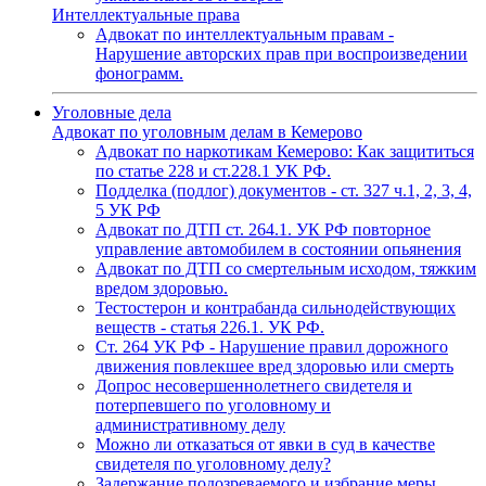
Интеллектуальные права
Адвокат по интеллектуальным правам -
Нарушение авторских прав при воспроизведении
фонограмм.
Уголовные дела
Адвокат по уголовным делам в Кемерово
Адвокат по наркотикам Кемерово: Как защититься
по статье 228 и ст.228.1 УК РФ.
Подделка (подлог) документов - ст. 327 ч.1, 2, 3, 4,
5 УК РФ
Адвокат по ДТП ст. 264.1. УК РФ повторное
управление автомобилем в состоянии опьянения
Адвокат по ДТП со смертельным исходом, тяжким
вредом здоровью.
Тестостерон и контрабанда сильнодействующих
веществ - статья 226.1. УК РФ.
Ст. 264 УК РФ - Нарушение правил дорожного
движения повлекшее вред здоровью или смерть
Допрос несовершеннолетнего свидетеля и
потерпевшего по уголовному и
административному делу
Можно ли отказаться от явки в суд в качестве
свидетеля по уголовному делу?
Задержание подозреваемого и избрание меры