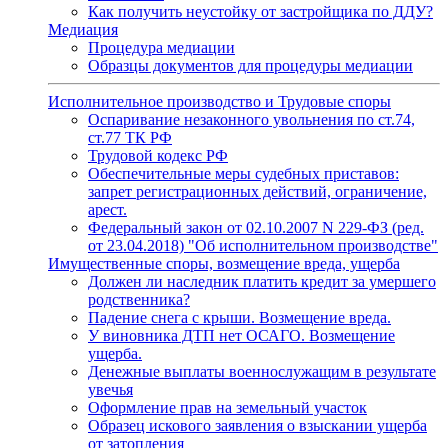
Как получить неустойку от застройщика по ДДУ?
Медиация
Процедура медиации
Образцы документов для процедуры медиации
Исполнительное производство и Трудовые споры
Оспаривание незаконного увольнения по ст.74,
ст.77 ТК РФ
Трудовой кодекс РФ
Обеспечительные меры судебных приставов:
запрет регистрационных действий, ограничение,
арест.
Федеральный закон от 02.10.2007 N 229-ФЗ (ред.
от 23.04.2018) "Об исполнительном производстве"
Имущественные споры, возмещение вреда, ущерба
Должен ли наследник платить кредит за умершего
родственника?
Падение снега с крыши. Возмещение вреда.
У виновника ДТП нет ОСАГО. Возмещение
ущерба.
Денежные выплаты военнослужащим в результате
увечья
Оформление прав на земельный участок
Образец искового заявления о взыскании ущерба
от затопления