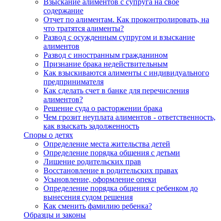
Взыскание алиментов с супруга на свое
содержание
Отчет по алиментам. Как проконтролировать, на
что тратятся алименты?
Развод с осужденным супругом и взыскание
алиментов
Развод с иностранным гражданином
Признание брака недействительным
Как взыскиваются алименты с индивидуального
предпринимателя
Как сделать счет в банке для перечисления
алиментов?
Решение суда о расторжении брака
Чем грозит неуплата алиментов - ответственность,
как взыскать задолженность
Споры о детях
Определение места жительства детей
Определение порядка общения с детьми
Лишение родительских прав
Восстановление в родительских правах
Усыновление, оформление опеки
Определение порядка общения с ребенком до
вынесения судом решения
Как сменить фамилию ребенка?
Образцы и законы