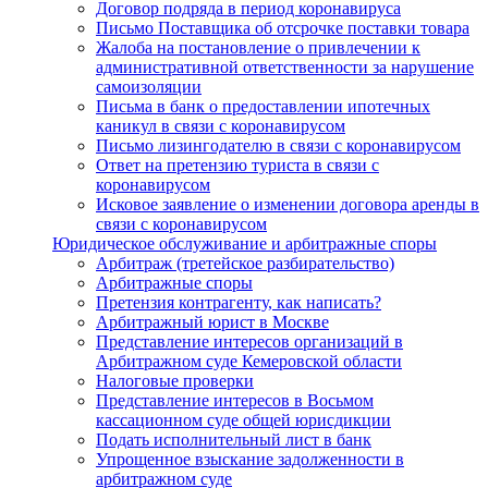
Договор подряда в период коронавируса
Письмо Поставщика об отсрочке поставки товара
Жалоба на постановление о привлечении к
административной ответственности за нарушение
самоизоляции
Письма в банк о предоставлении ипотечных
каникул в связи с коронавирусом
Письмо лизингодателю в связи с коронавирусом
Ответ на претензию туриста в связи с
коронавирусом
Исковое заявление о изменении договора аренды в
связи с коронавирусом
Юридическое обслуживание и арбитражные споры
Арбитраж (третейское разбирательство)
Арбитражные споры
Претензия контрагенту, как написать?
Арбитражный юрист в Москве
Представление интересов организаций в
Арбитражном суде Кемеровской области
Налоговые проверки
Представление интересов в Восьмом
кассационном суде общей юрисдикции
Подать исполнительный лист в банк
Упрощенное взыскание задолженности в
арбитражном суде