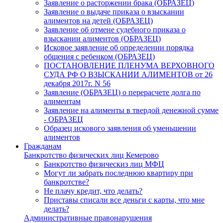
Заявление о расторжении брака (ОБРАЗЕЦ)
Заявление о выдаче приказа о взыскании
алиментов на детей (ОБРАЗЕЦ)
Заявление об отмене судебного приказа о
взыскании алиментов (ОБРАЗЕЦ)
Исковое заявление об определении порядка
общения с ребенком (ОБРАЗЕЦ)
ПОСТАНОВЛЕНИЕ ПЛЕНУМА ВЕРХОВНОГО
СУДА РФ О ВЗЫСКАНИИ АЛИМЕНТОВ от 26
декабря 2017г. N 56
Заявление (ОБРАЗЕЦ) о перерасчете долга по
алиментам
Заявление на алименты в твердой денежной сумме
- ОБРАЗЕЦ
Образец искового заявления об уменьшении
алиментов
Гражданам
Банкротство физических лиц Кемерово
Банкротство физическиз лиц МФЦ
Могут ли забрать последнюю квартиру при
банкротстве?
Не плачу кредит, что делать?
Приставы списали все деньги с карты, что мне
делать?
Административные правонарушения