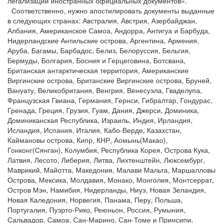
легализации иностранных официальных документов».
Соответственно, нужно апостилировать документы выданные
в следующих странах: Австралия, Австрия, Азербайджан,
Албания, Американское Самоа, Андорра, Антигуа и Барбуда,
Нидерландские Антильские острова, Аргентина, Армения,
Аруба, Багамы, Барбадос, Белиз, Белоруссия, Бельгия,
Бермуды, Болгария, Босния и Герцеговина, Ботсвана,
Британская антарктическая территория, Американские
Виргинские острова, Британские Виргинские острова, Бруней,
Вануату, Великобритания, Венгрия, Венесуэла, Гваделупа,
Французская Гвиана, Германия, Гернси, Гибралтар, Гондурас,
Гренада, Греция, Грузия, Гуам, Дания, Джерси, Доминика,
Доминиканская Республика, Израиль, Индия, Ирландия,
Исландия, Испания, Италия, Кабо-Верде, Казахстан,
Каймановы острова, Кипр, КНР, Аомынь(Макао),
Гонконг(Сянган), Колумбия, Республика Корея, Острова Кука,
Латвия, Лесото, Либерия, Литва, Лихтенштейн, Люксембург,
Маврикий, Майотта, Македония, Малави Мальта, Маршалловы
Острова, Мексика, Молдавия, Монако, Монголия, Монтсеррат,
Остров Мэн, Намибия, Нидерланды, Ниуэ, Новая Зеландия,
Новая Каледония, Норвегия, Панама, Перу, Польша,
Португалия, Пуэрто-Рико, Реюньон, Россия, Румыния,
Сальвадор, Самоа, Сан-Марино, Сан-Томе и Принсипи,