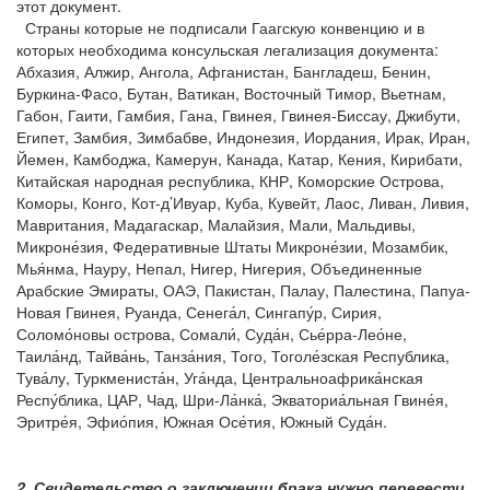
этот документ.
Страны которые не подписали Гаагскую конвенцию и в
которых необходима консульская легализация документа:
Абхазия, Алжир, Ангола, Афганистан, Бангладеш, Бенин,
Буркина-Фасо, Бутан, Ватикан, Восточный Тимор, Вьетнам,
Габон, Гаити, Гамбия, Гана, Гвинея, Гвинея-Биссау, Джибути,
Египет, Замбия, Зимбабве, Индонезия, Иордания, Ирак, Иран,
Йемен, Камбоджа, Камерун, Канада, Катар, Кения, Кирибати,
Китайская народная республика, КНР, Коморские Острова,
Коморы, Конго, Кот-д’Ивуар, Куба, Кувейт, Лаос, Ливан, Ливия,
Мавритания, Мадагаскар, Малайзия, Мали, Мальдивы,
Микроне́зия, Федеративные Штаты Микроне́зии, Мозамбик,
Мья́нма, Науру, Непал, Нигер, Нигерия, Объединенные
Арабские Эмираты, ОАЭ, Пакистан, Палау, Палестина, Папуа-
Новая Гвинея, Руанда, Сенега́л, Сингапу́р, Сирия,
Соломо́новы острова, Сомали́, Суда́н, Сье́рра-Лео́не,
Таила́нд, Тайва́нь, Танза́ния, Того, Тоголе́зская Республика,
Тува́лу, Туркмениста́н, Уга́нда, Центральноафрика́нская
Респу́блика, ЦАР, Чад, Шри-Ла́нка́, Экваториа́льная Гвине́я,
Эритре́я, Эфио́пия, Южная Осе́тия, Южный Суда́н.
2. Свидетельство о заключении брака нужно перевести