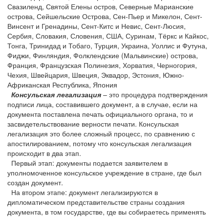
Свазиленд, Святой Елены остров, Северные Марианские
острова, Сейшельские Острова, Сен-Пьер и Микелон, Сент-
Винсент и Гренадины, Сент-Китс и Невис, Сент-Люсия,
Сербия, Словакия, Словения, США, Суринам, Тёркс и Кайкос,
Тонга, Тринидад и Тобаго, Турция, Украина, Уоллис и Футуна,
Фиджи, Финляндия, Фолклендские (Мальвинские) острова,
Франция, Французская Полинезия, Хорватия, Черногория,
Чехия, Швейцария, Швеция, Эквадор, Эстония, Южно-
Африканская Республика, Япония
Консульская легализация
– это процедура подтверждения
подписи лица, составившего документ, а в случае, если на
документа поставлена печать официального органа, то и
засвидетельствование верности печати. Консульская
легализация это более сложный процесс, по сравнению с
апостилированием, потому что консульская легализация
происходит в два этап.
Первый этап: документы подается заявителем в
уполномоченное консульское учреждение в стране, где был
создан документ.
На втором этапе: документ легализируются в
дипломатическом представительстве страны создания
документа, в том государстве, где вы собираетесь применять