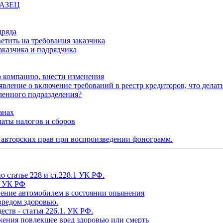
БРАЗЕЦ
дряда
етить на требования заказчика
аказчика и подрядчика
ю компанию, внести изменения
явление о включение требований в реестр кредиторов, что делат
ленного подразделения?
анах
латы налогов и сборов
 авторских прав при воспроизведении фонограмм.
 статье 228 и ст.228.1 УК РФ.
 5 УК РФ
ление автомобилем в состоянии опьянения
вредом здоровью.
ств - статья 226.1. УК РФ.
жения повлекшее вред здоровью или смерть