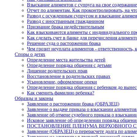
Взыскание алиментов с супруга на свое содержание
Отчет по алиментам. Как проконтролировать, на чт
Развод с осужденным супругом и взыскание алиме
Развод с иностранным гражданином
Признание брака недействительным
Как взыскиваются алименты с индивидуального п
Как сделать счет в банке для перечисления алимент
Решение суда о расторжении брака
Чем грозит неуплата алиментов - ответственность, 
Споры о детях
Определение места жительства детей
Определение порядка общения с детьми
Лишение родительских прав
Восстановление в родительских правах
Усыновление, оформление опеки
Определение порядка общения с ребенком до выне
Как сменить фамилию ребенка?
Образцы и законы
Заявление о расторжении брака (ОБРАЗЕЦ)
Заявление о выдаче приказа о взыскании алименто
Заявление об отмене судебного приказа о взыскан
Исковое заявление об определении порядка общени
ПОСТАНОВЛЕНИЕ ПЛЕНУМА ВЕРХОВНОГО СУДА 
Заявление (ОБРАЗЕЦ) о перерасчете долга по алим
Заявление на алименты в твердой денежной сумме