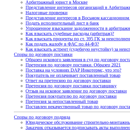
Арбитражный юрист в Москве
Представление интересов организаций в Арбитраж
Налоговые проверки
Представление интересов в Восьмом кассационном
Подать исполнительный лист в банк
Упрощенное взыскание задолженности в арбитражн
Как взыскать судебные расходы (арбитраж)?
Как взыскать проценты по ст. 395 ГК за неисполне
Как подать жалобу в ФАС по 44-ФЗ?
Как взыскать астрент (судебную неустойку) за неи
Споры по договору поставки
Образец искового заявления в суд по договору пост
Претензия по договору поставки. Образец 2021
Поставка на условиях DAP Инкотермс, что это?
Покупатель не оплачивает поставленный товар
Ответ на претензию по договору поставки
Претензия по договору поставки поставщику
Отзыв на исковое заявление по договору поставки
Претензия покупателю по договору поставки
Претензия за непоставленный товар
Поставлен некачественный товар по договору пост
Споры по договору подряда
Юридическое обслуживание строительно-монтажны
Заказчик отказывается подписывать акты выполненн