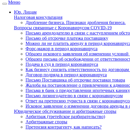
Меню
Юр. Лицам
Налоговая консультация
Дробление бизнеса. Признаки дробления бизнеса.
Вопросы связанные с Коронавирусом COVID-19
Письмо арендодателю в связи с наступлением обст
Письмо об отсрочке платежа поставщику
Можно ли не платить аренду в период коронавирус
Форс-мажор в период коронавируса
Образец искового заявления об изменении условий 
Образец письма об освобождении от ответственнос
Подача в суд в период коронавируса
Как бизнесу снизить ответственность по договорам
Договор подряда в период коронавируса
Письмо Поставщика об отсрочке поставки товара
Жалоба на постановление о привлечении к админис
Письма в банк о предоставлении ипотечных каникул
Письмо лизингодателю в связи с коронавирусом
Ответ на претензию туриста в связи с коронавирус
Исковое заявление о изменении договора аренды в 
Юридическое обслуживание и арбитражные споры
Арбитраж (третейское разбирательство)
Арбитражные споры
Претензия контрагенту, как написать?