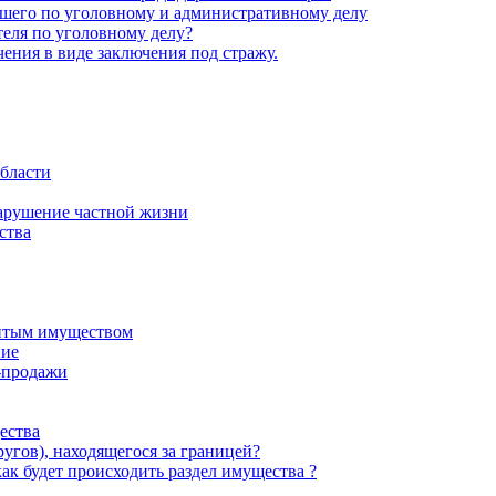
вшего по уголовному и административному делу
етеля по уголовному делу?
ения в виде заключения под стражу.
бласти
нарушение частной жизни
ства
житым имуществом
ние
-продажи
ества
ругов), находящегося за границей?
ак будет происходить раздел имущества ?