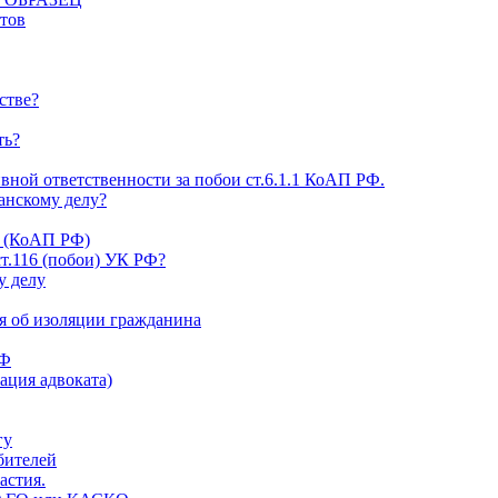
нтов
стве?
ть?
ной ответственности за побои ст.6.1.1 КоАП РФ.
данскому делу?
Ф (КоАП РФ)
ст.116 (побои) УК РФ?
у делу
я об изоляции гражданина
РФ
ация адвоката)
гу
ебителей
астия.