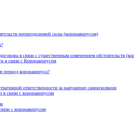
оятельств непреодолимой силы (коронавирусом)
а?
договора в связи с существенным изменением обстоятельств (ко
ти в связи с Коронавирусом
 в период коронавируса?
тративной ответственности за нарушение самоизоляции
 в связи с коронавирусом
ом
связи с коронавирусом