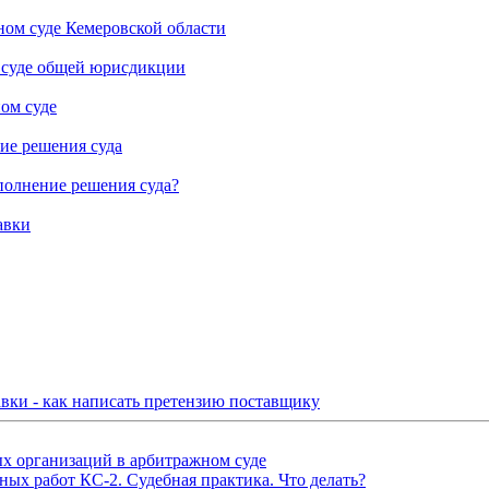
ном суде Кемеровской области
 суде общей юрисдикции
ом суде
ние решения суда
сполнение решения суда?
авки
авки - как написать претензию поставщику
х организаций в арбитражном суде
ых работ КС-2. Судебная практика. Что делать?