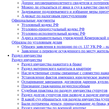
Допрос несовершеннолетнего свидетеля и потерпе
Можно ли отказаться от явки в суд в качестве свид
Задержание подозреваемого и избрание меры пресеч
Адвокат по налоговым преступлениям
Официальные документы
Уголовный кодекс РФ
Уголовно-процессуальный кодекс РФ
Уголовно-исполнительный кодекс РФ
Адреса исправительных учреждений Кемеровской о
Образцы по уголовным делам
Образец заявления в полицию по ст. 137 УК РФ – 
Заявление о переводе осужденного по месту житель
Раздел имущества
Раздел имущества
Раздел имущества нажитого в браке
Раздел материнского капитала в квартире
Наследственные споры связанные с совместно на
Установление фактов имеющих юридическое значе
Оспаривание завещания, договоров дарения, купли
Признание гражданина недееспособным
Судебная практика по разделу имущества супругов
Раздел долгов супругов при разводе и разделе имущ
В какой суд обращаться для раздела имущества (суп
Были потрачены деньги, принадлежащие до брака, к
Раздел имущества по военной ипотеке