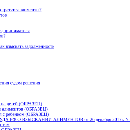
о тратятся алименты?
нтов
редпринимателя
ов?
как взыскать задолженность
сения судом решения
в на детей (ОБРАЗЕЦ)
ии алиментов (ОБРАЗЕЦ)
я с ребенком (ОБРАЗЕЦ)
РФ О ВЗЫСКАНИИ АЛИМЕНТОВ от 26 декабря 2017г. N 
ентам
 - ОБРАЗЕЦ