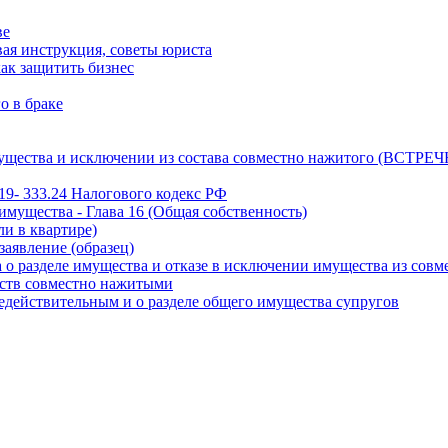
ве
вая инструкция, советы юриста
как защитить бизнес
о в браке
мущества и исключении из состава совместно нажитого (ВСТРЕ
19- 333.24 Налогового кодекс РФ
мущества - Глава 16 (Общая собственность)
и в квартире)
заявление (образец)
о разделе имущества и отказе в исключении имущества из совм
ьств совместно нажитыми
недействительным и о разделе общего имущества супругов