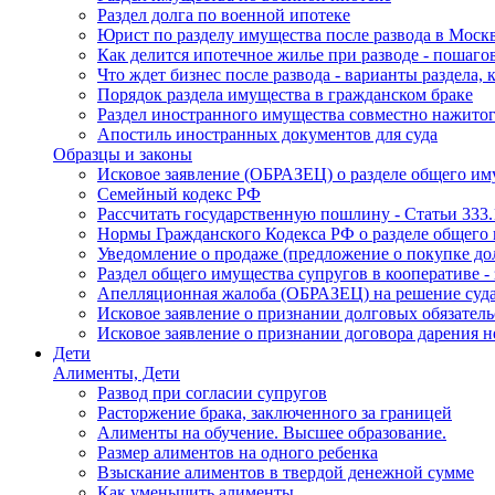
Раздел долга по военной ипотеке
Юрист по разделу имущества после развода в Моск
Как делится ипотечное жилье при разводе - пошаго
Что ждет бизнес после развода - варианты раздела, 
Порядок раздела имущества в гражданском браке
Раздел иностранного имущества совместно нажитог
Апостиль иностранных документов для суда
Образцы и законы
Исковое заявление (ОБРАЗЕЦ) о разделе общего и
Семейный кодекс РФ
Рассчитать государственную пошлину - Статьи 333.
Нормы Гражданского Кодекса РФ о разделе общего и
Уведомление о продаже (предложение о покупке дол
Раздел общего имущества супругов в кооперативе - 
Апелляционная жалоба (ОБРАЗЕЦ) на решение суда 
Исковое заявление о признании долговых обязател
Исковое заявление о признании договора дарения 
Дети
Алименты, Дети
Развод при согласии супругов
Расторжение брака, заключенного за границей
Алименты на обучение. Высшее образование.
Размер алиментов на одного ребенка
Взыскание алиментов в твердой денежной сумме
Как уменьшить алименты