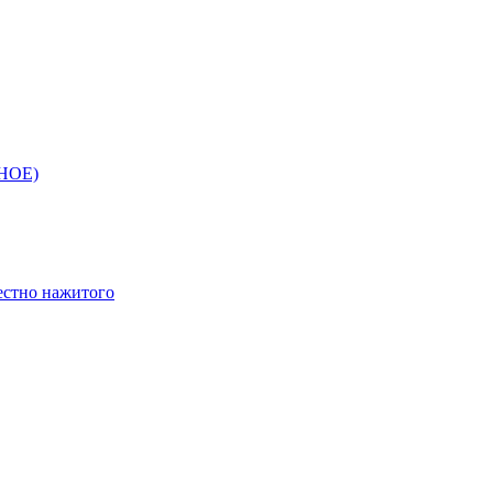
ЧНОЕ)
естно нажитого