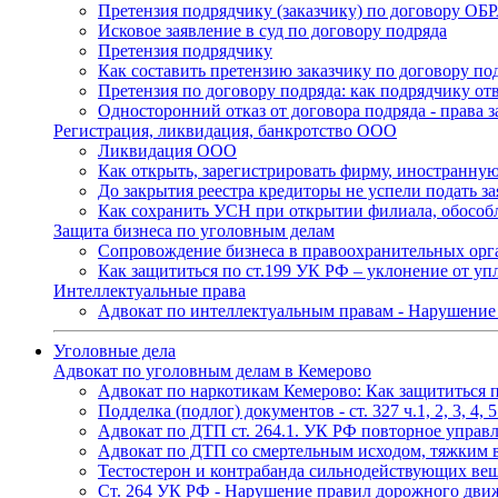
Претензия подрядчику (заказчику) по договору О
Исковое заявление в суд по договору подряда
Претензия подрядчику
Как составить претензию заказчику по договору по
Претензия по договору подряда: как подрядчику отв
Односторонний отказ от договора подряда - права з
Регистрация, ликвидация, банкротство ООО
Ликвидация ООО
Как открыть, зарегистрировать фирму, иностранну
До закрытия реестра кредиторы не успели подать за
Как сохранить УСН при открытии филиала, обособ
Защита бизнеса по уголовным делам
Сопровождение бизнеса в правоохранительных орг
Как защититься по ст.199 УК РФ – уклонение от уп
Интеллектуальные права
Адвокат по интеллектуальным правам - Нарушение
Уголовные дела
Адвокат по уголовным делам в Кемерово
Адвокат по наркотикам Кемерово: Как защититься по
Подделка (подлог) документов - ст. 327 ч.1, 2, 3, 4,
Адвокат по ДТП ст. 264.1. УК РФ повторное управ
Адвокат по ДТП со смертельным исходом, тяжким 
Тестостерон и контрабанда сильнодействующих веще
Ст. 264 УК РФ - Нарушение правил дорожного дви