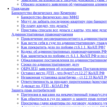
Образец искового заявления об уменьшении алиме
Гражданам
Банкротство физических лиц Кемерово
Банкротство физическиз лиц МФЦ
Могут ли забрать последнюю квартиру при банкрот
Не плачу кредит, что делать?
Приставы списали все деньги с карты, что мне дела
Административные правонарушения
Привлечение несовершеннолетнего к административ
Как вести себя в суде по административному, граж
Как прекратить дело по побоям ст.6.1.1. КоАП РФ?
Кодекс об административных правонарушениях Р
Как защититься по побоям ст. 6.1.1. КоАП РФ и по 
Обжалование постановления по административном
Сроки по административному делу
ОБРАЗЕЦ заявления об оспаривании Постановлени
Оставил место ДТП - что будет? ст.12.27 КоАП РФ
Незаконная установка шлагбаума – ст.12.33 КоАП 
Ответственность за продажу пиротехники (консульт
Адвокат по ДТП - КОАП РФ
Защита прав потребителей
Претензия в магазин на некачественный товар/услу
Как обратиться в суд по закону о защите прав потр
Просрочка сдачи квартиры по договору долевого уч